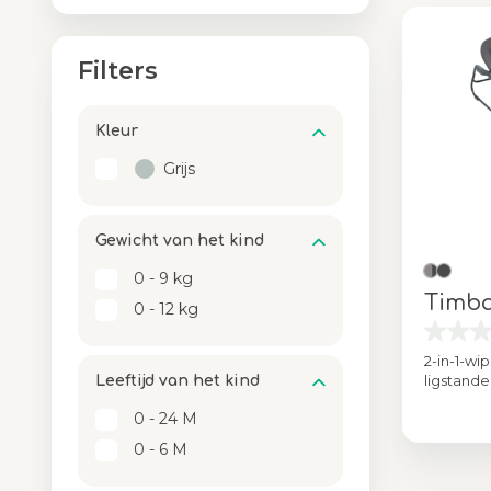
Filters
Kleur
Grijs
Gewicht van het kind​​
0 - 9 kg
Timba
0 - 12 kg
2-in-1-wi
ligstand
Leeftijd van het kind​​
0 - 24 M
Kleur
0 - 6 M