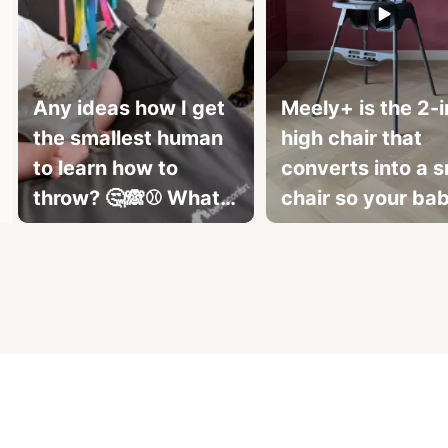
Any ideas how I get
Meely+ is the 2-i
the smallest human
high chair that
to learn how to
converts into a s
throw? 🤔🙈⚾ What
chair so your bab
does your smol fren
always comforta
Slidepanel 1 of 5, Showing items 1 to 3 of 15.
do? Because mine
doesn't do much
other than sleep, cry
and 💩 which sounds
a lot like me 🤣