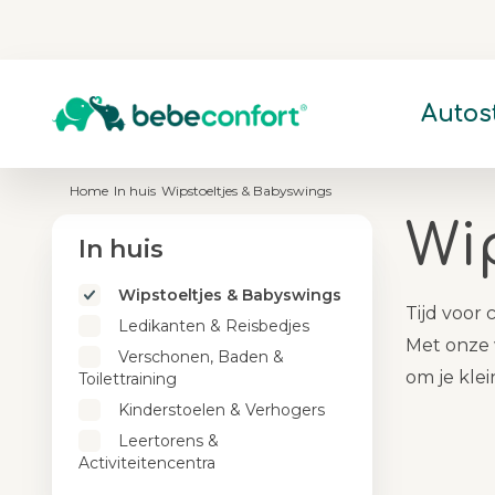
Autos
SHOP PER CATEGORIE
SHOP PER CATEGORIE
SHOP PER CATEGORIE
SHOP PER CATEGORIE
Home
In huis
Wipstoeltjes & Babyswings
Baby autostoelen
Kinderwagens vanaf geboorte
Wipstoeltjes & Babyswings
Fles- & Borstvoeding
Wi
In huis
Peuter autostoelen
Buggies
Ledikanten & Reisbedjes
Flessenwarmers & Flesbereiders
Kinder autostoelen
Duowagens
Verschonen, Baden & Toilettraining
Hygiëne & Babyverzorging
Wipstoeltjes & Babyswings
Disney & Marvel autostoelen
Accessoires
Kinderstoelen & Verhogers
Tijd voor
Ledikanten & Reisbedjes
Leertorens & Activiteitencentra
Met onze 
Verschonen, Baden &
om je klei
Toilettraining
Kinderstoelen & Verhogers
Leertorens &
Activiteitencentra