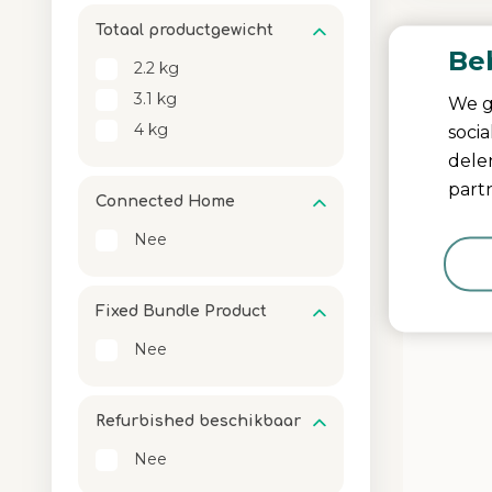
Totaal productgewicht
Be
2.2 kg
3.1 kg
We g
4 kg
soci
dele
partn
Connected Home
Nee
Media Carou
Carousel wit
Fixed Bundle Product
Nee
Refurbished beschikbaar
Nee