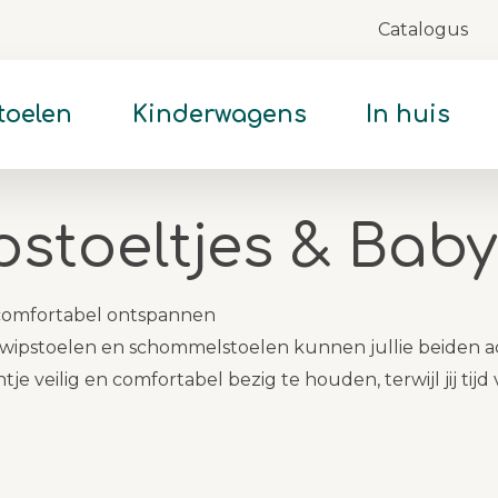
Catalogus
Skip
to
Content
toelen
Kinderwagens
In huis
pstoeltjes & Bab
 comfortabel ontspannen
wipstoelen en schommelstoelen kunnen jullie beiden a
ntje veilig en comfortabel bezig te houden, terwijl jij tijd 