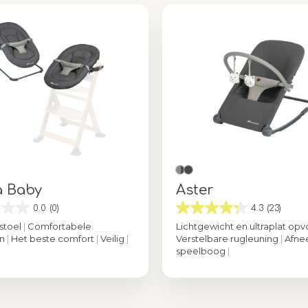
 Baby
Aster
0.0
(0)
4.3
(23)
pstoel
|
Comfortabele
Lichtgewicht en ultraplat o
en
|
Het beste comfort
|
Veilig
|
Verstelbare rugleuning
|
Afne
speelboog
|
Tinted Graphite
Kleur
Tinted G