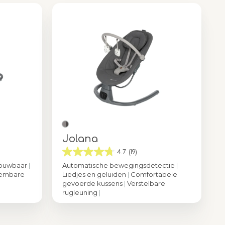
Jolana
4.7
(19)
pvouwbaar
|
Automatische bewegingsdetectie
|
embare
Liedjes en geluiden
|
Comfortabele
gevoerde kussens
|
Verstelbare
rugleuning
|
raphite
Kleur
Tinted Graphite