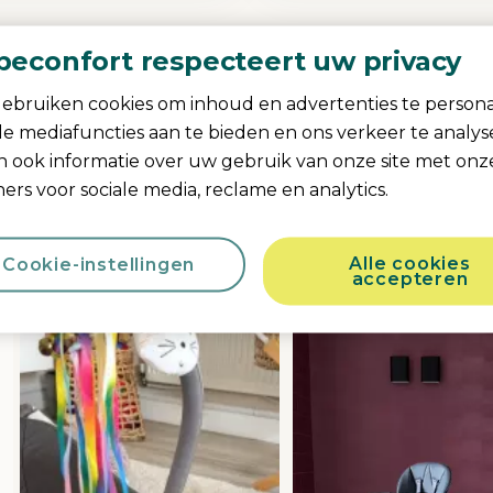
beconfort respecteert uw privacy
Deel je Bebeconfo
ebruiken cookies om inhoud en advertenties te persona
ale mediafuncties aan te bieden en ons verkeer te analy
#mybebeconf
n ook informatie over uw gebruik van onze site met onz
ers voor sociale media, reclame en analytics.
Upload Yours Here
Alle cookies
Cookie-instellingen
accepteren
sel
h product photos. Use the previous and next buttons to navigate.