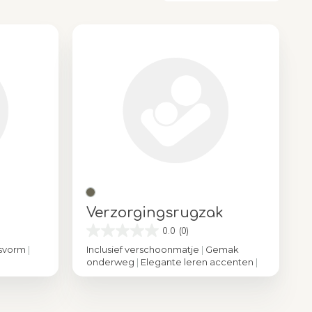
Verzorgingsrugzak
0.0
(0)
asvorm
|
Inclusief verschoonmatje
|
Gemak
onderweg
|
Elegante leren accenten
|
Kleur