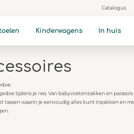
Catalogus
Skip
to
Content
toelen
Kinderwagens
In huis
cessoires
edoe.
edoe tijdens je reis. Van babyvoetenzakken en parasols 
t tassen waarin je eenvoudig alles kunt inpakken en me
gen.