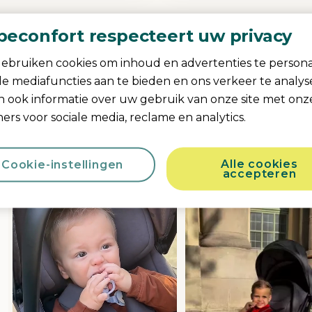
beconfort respecteert uw privacy
Deel je Bebeconfo
ebruiken cookies om inhoud en advertenties te persona
ale mediafuncties aan te bieden en ons verkeer te analy
#mybebeconf
n ook informatie over uw gebruik van onze site met onz
ers voor sociale media, reclame en analytics.
Upload Yours Here
Alle cookies
Cookie-instellingen
accepteren
sel
h product photos. Use the previous and next buttons to navigate.