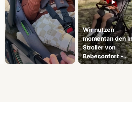
Wir nutzen
momentan den I
Stroller von
Bebeconfort -
praktisch ab der
Slidepanel 1 of 3, Showing items 1 to 3 of 9.
Geburt und echt
unkompliziert im
Alltag🍀 Er ist leicht,
lässt sich schnell
zusammenklapp
und die Farbe
Mineral Graphite 