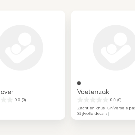
cover
Voetenzak
0.0
(0)
0.0
(0)
Zacht en knus
|
Universele p
Stijlvolle details
|
Kleur