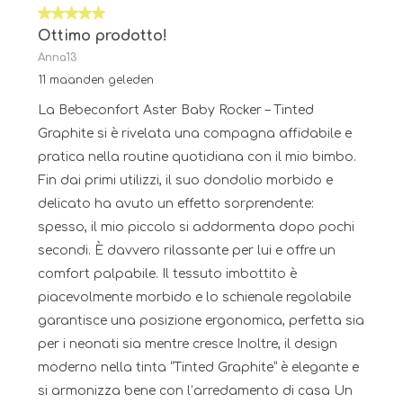
5 van 5 sterren.
Ottimo prodotto!
Anna13
11 maanden geleden
La Bebeconfort Aster Baby Rocker – Tinted
Graphite si è rivelata una compagna affidabile e
pratica nella routine quotidiana con il mio bimbo.
Fin dai primi utilizzi, il suo dondolio morbido e
delicato ha avuto un effetto sorprendente:
spesso, il mio piccolo si addormenta dopo pochi
secondi. È davvero rilassante per lui e offre un
comfort palpabile. Il tessuto imbottito è
piacevolmente morbido e lo schienale regolabile
garantisce una posizione ergonomica, perfetta sia
per i neonati sia mentre cresce Inoltre, il design
moderno nella tinta “Tinted Graphite” è elegante e
si armonizza bene con l’arredamento di casa Un