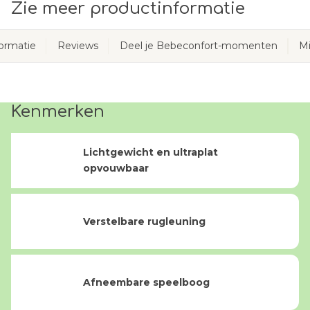
Zie meer productinformatie
ormatie
Reviews
Deel je Bebeconfort-momenten
Mi
Kenmerken
Lichtgewicht en ultraplat
opvouwbaar
Verstelbare rugleuning
Afneembare speelboog