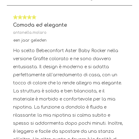
tot
8
van
5 van 5 sterren.
23
Beoordelingen.
Comoda ed elegante
antonella.molaro
een jaar geleden
Ho scelto Bebeconfort Aster Baby Rocker nella
versione Grafite colorato e ne sono davvero
entusiasta. Il design è moderno e si adatta
perfettamente all’arredamento di casa, con un
tocco di colore che lo rende allegro ma elegante.
La struttura è solida e ben bilanciata, e il
materiale è morbido e confortevole per la mia
nipotina. La funzione a dondolo è fluida e
rilassante: la mia nipotina si calma subito e
spesso si addormenta dopo pochi minuti. Inoltre,
è leggero e facile da spostare da una stanza