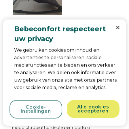
Kwaliteit van product
Bebeconfort respecteert
Kwaliteit van product, 5.0 van 5
5.0
uw privacy
Behulpzaam?
Melden
(
0
)
(
0
)
We gebruiken cookies om inhoud en
advertenties te personaliseren, sociale
5 van 5 sterren.
mediafuncties aan te bieden en ons verkeer
Ottimo acquisto
te analyseren. We delen ook informatie over
Sabrina scalera
uw gebruik van onze site met onze partners
11 maanden geleden
voor sociale media, reclame en analytics.
La sdraietta Aster di Bébéconfort è una soluzione
pratica, leggera e compatta per neonati fino a 12
kg. Offre comfort grazie al tessuto morbido e allo
Alle cookies
Cookie-
accepteren
instellingen
schienale reclinabile in due posizioni, mentre la
cintura a 3 punti garantisce sicurezza. Si chiude in
modo ultrapiatto, ideale per riporla o