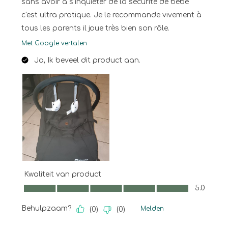
sans avoir à s'inquiéter de la sécurité de bébé
c'est ultra pratique. Je le recommande vivement à
tous les parents il joue très bien son rôle.
Met Google vertalen
Ja, Ik beveel dit product aan.
Kwaliteit van product
Kwaliteit van product, 5.0 van 5
5.0
Behulpzaam?
Melden
(
0
)
(
0
)