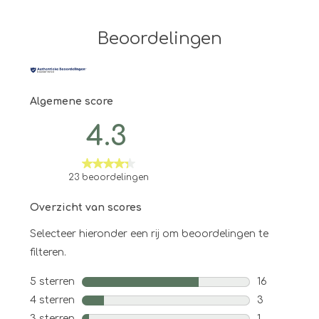
Beoordelingen
Algemene score
4.3
23 beoordelingen
Overzicht van scores
Selecteer hieronder een rij om beoordelingen te
filteren.
5 sterren
sterren
16
16 beoordeli
4 sterren
sterren
3
3 beoordeli
3 sterren
sterren
1