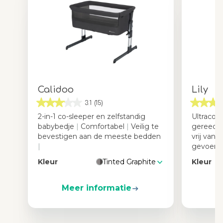
Calidoo
Lily
3.1
(15)
2-in-1 co-sleeper en zelfstandig
Ultraco
babybedje
|
Comfortabel
|
Veilig te
gereed v
bevestigen aan de meeste bedden
vrij van
|
gevoerd
Kleur
Tinted Graphite
Kleur
Meer informatie
M