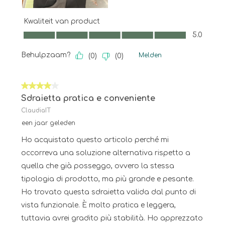
Kwaliteit van product
Kwaliteit van product, 5.0 van 5
5.0
Behulpzaam?
Melden
(
0
)
(
0
)
4 van 5 sterren.
Sdraietta pratica e conveniente
ClaudiaIT
een jaar geleden
Ho acquistato questo articolo perché mi
occorreva una soluzione alternativa rispetto a
quella che già posseggo, ovvero la stessa
tipologia di prodotto, ma più grande e pesante.
Ho trovato questa sdraietta valida dal punto di
vista funzionale. È molto pratica e leggera,
tuttavia avrei gradito più stabilità. Ho apprezzato