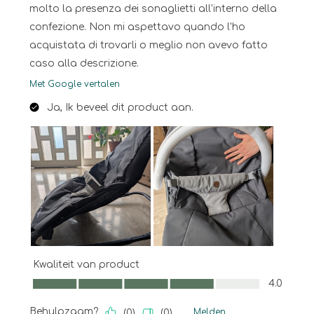
molto la presenza dei sonaglietti all'interno della
confezione. Non mi aspettavo quando l'ho
acquistata di trovarli o meglio non avevo fatto
caso alla descrizione.
Met Google vertalen
Ja, Ik beveel dit product aan.
Kwaliteit van product
Kwaliteit van product, 4.0 van 5
4.0
Behulpzaam?
Melden
(
0
)
(
0
)