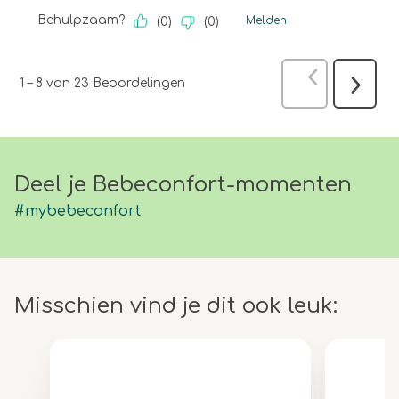
Behulpzaam?
Melden
(
0
)
(
0
)
Vorige
Beoo
1
–
8 van 23
Beoordelingen
Volgen
Beoord
Deel je Bebeconfort-momenten
#mybebeconfort
Misschien vind je dit ook leuk: