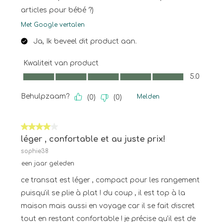
articles pour bébé ?)
Met Google vertalen
Ja, Ik beveel dit product aan.
Kwaliteit van product
Kwaliteit van product, 5.0 van 5
5.0
Behulpzaam?
Melden
(
0
)
(
0
)
4 van 5 sterren.
léger , confortable et au juste prix!
sophie38
een jaar geleden
ce transat est léger , compact pour les rangement
puisqu'il se plie à plat ! du coup , il est top à la
maison mais aussi en voyage car il se fait discret
tout en restant confortable ! je précise qu'il est de