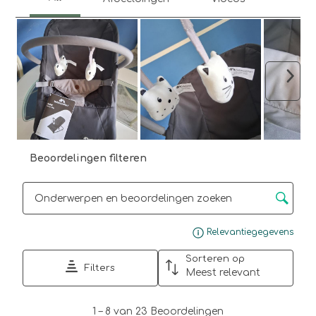
Volg
Beoordelingen filteren
Onderwerpen en beoordelingen zoeken per regio
Gee
Relevantiegegevens
Sorteren op
Filters
Meest relevant
1
1
–
8 van 23
Beoordelingen