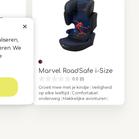
liseren,
seren. We
e
x
Marvel RoadSafe i-Size
0.0
(0)
d
|
Groeit mee met je kindje
|
Veiligheid
en
op elke leeftijd
|
Comfortabel
nderweg
|
onderweg
|
Makkelijke avonturen
|
iderman
Kleur
Authentic Spiderman