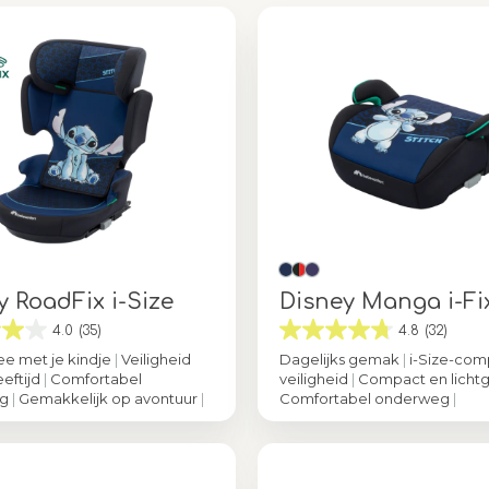
y RoadFix i-Size
Disney Manga i-Fi
4.0
(35)
4.8
(32)
ee met je kindje
|
Veiligheid
Dagelijks gemak
|
i-Size-com
eeftijd
|
Comfortabel
veiligheid
|
Compact en licht
eg
|
Gemakkelijk op avontuur
|
Comfortabel onderweg
|
Authentic Stitch
Kleur
Authentic