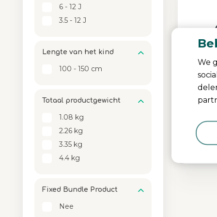
6 - 12 J
3.5 - 12 J
Be
Lengte van het kind​​
We g
100 - 150 cm
soci
dele
partn
Totaal productgewicht
Marve
1.08 kg
2.26 kg
Comfort
3.35 kg
gemak
|
C
Size-com
4.4 kg
Kleur
Fixed Bundle Product
Nee