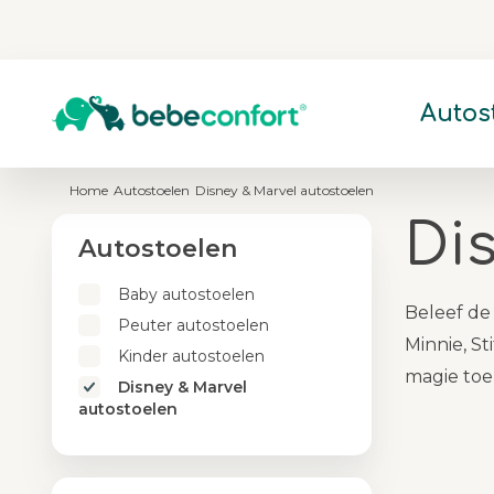
Autos
SHOP PER CATEGORIE
SHOP PER CATEGORIE
SHOP PER CATEGORIE
SHOP PER CATEGORIE
Home
Autostoelen
Disney & Marvel autostoelen
Baby autostoelen
Kinderwagens vanaf geboorte
Wipstoeltjes & Babyswings
Fles- & Borstvoeding
Di
Autostoelen
Peuter autostoelen
Buggies
Ledikanten & Reisbedjes
Flessenwarmers & Flesbereiders
Kinder autostoelen
Duowagens
Verschonen, Baden & Toilettraining
Hygiëne & Babyverzorging
Baby autostoelen
Disney & Marvel autostoelen
Accessoires
Kinderstoelen & Verhogers
Beleef de
Peuter autostoelen
Leertorens & Activiteitencentra
Minnie, S
Kinder autostoelen
magie toe
Disney & Marvel
autostoelen