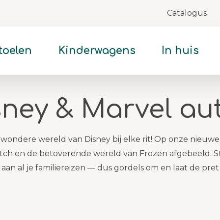
Catalogus
Skip
to
Content
toelen
Kinderwagens
In huis
sney & Marvel au
 wondere wereld van Disney bij elke rit! Op onze nieuw
titch en de betoverende wereld van Frozen afgebeeld. S
 aan al je familiereizen — dus gordels om en laat de pre