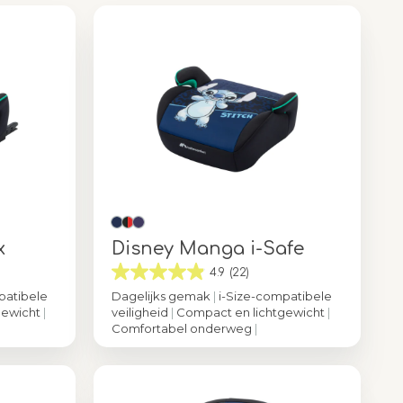
x
Disney Manga i-Safe
4.9
(22)
patibele
Dagelijks gemak
|
i-Size-compatibele
gewicht
|
veiligheid
|
Compact en lichtgewicht
|
Comfortabel onderweg
|
 Stitch
Kleur
Authentic Stitch