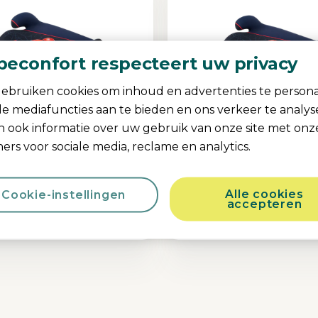
beconfort respecteert uw privacy
ebruiken cookies om inhoud en advertenties te persona
ale mediafuncties aan te bieden en ons verkeer te analy
n ook informatie over uw gebruik van onze site met onz
ers voor sociale media, reclame en analytics.
l Manga i-Safe
Marvel Manga i-Fi
0.0
(0)
0.0
(0)
Alle cookies
Cookie-instellingen
abel onderweg
|
Dagelijks
i-Size-compatibele veilighei
accepteren
ompact en lichtgewicht
|
i-
Dagelijks gemak
|
Compact 
patibele veiligheid
|
lichtgewicht
|
Comfortabel o
Authentic Spiderman
Kleur
Authentic Sp