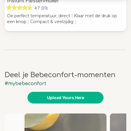
Instant Flessenmaker
4.7
(20)
De perfect temperatuur, direct
|
Klaar met de druk op
een knop
|
Compact & veelzijdig
|
Deel je Bebeconfort-momenten
#mybebeconfort
Upload Yours Here
Media Carousel
Carousel with product photos. Use the previous and next buttons 