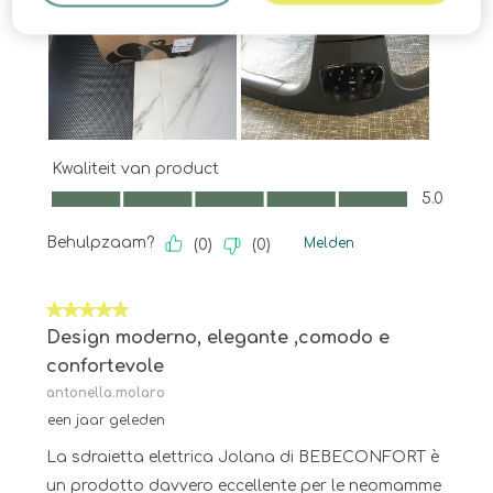
Kwaliteit van product
Kwaliteit van product, 5.0 van 5
5.0
Behulpzaam?
Melden
(
0
)
(
0
)
5 van 5 sterren.
Design moderno, elegante ,comodo e
confortevole
antonella.molaro
een jaar geleden
La sdraietta elettrica Jolana di BEBECONFORT è
un prodotto davvero eccellente per le neomamme