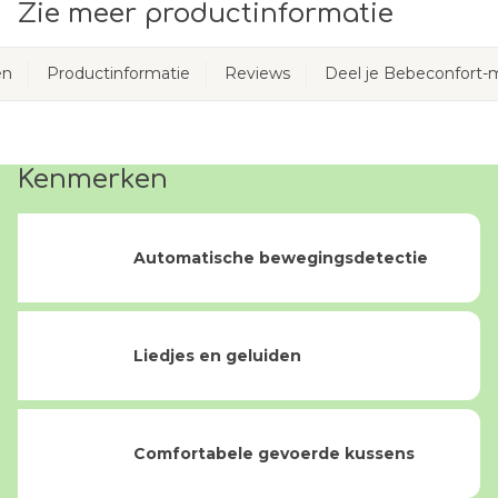
Zie meer productinformatie
en
Productinformatie
Reviews
Deel je Bebeconfort
Kenmerken
Automatische bewegingsdetectie
Liedjes en geluiden
Comfortabele gevoerde kussens