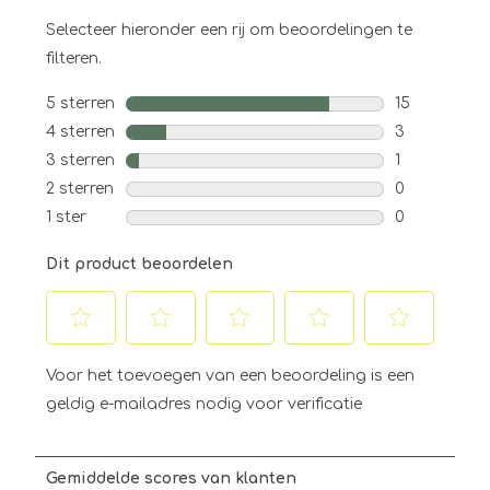
Selecteer hieronder een rij om beoordelingen te
filteren.
5 sterren
sterren
15
15 beoordeli
4 sterren
sterren
3
3 beoordeli
3 sterren
sterren
1
1 beoordelin
2 sterren
sterren
0
0 beoordelin
1 ster
sterren
0
0 beoordelin
Dit product beoordelen
Selecteer
Selecteer
Selecteer
Selecteer
Selecteer
om
om
om
om
om
Voor het toevoegen van een beoordeling is een
het
het
het
het
het
geldig e-mailadres nodig voor verificatie
artikel
artikel
artikel
artikel
artikel
te
te
te
te
te
beoordelen
beoordelen
beoordelen
beoordelen
beoordelen
Gemiddelde scores van klanten
met
met
met
met
met