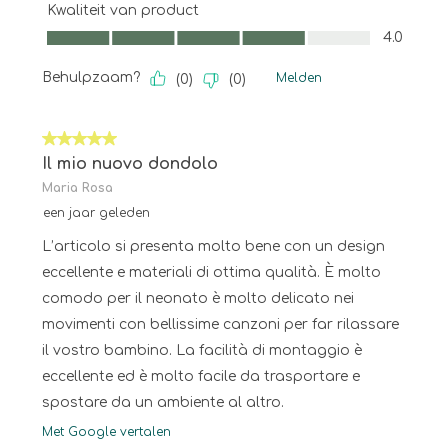
Kwaliteit van product
Kwaliteit van product, 4.0 van 5
4.0
Behulpzaam?
Melden
(
0
)
(
0
)
5 van 5 sterren.
Il mio nuovo dondolo
Maria Rosa
een jaar geleden
L’articolo si presenta molto bene con un design
eccellente e materiali di ottima qualità. È molto
comodo per il neonato è molto delicato nei
movimenti con bellissime canzoni per far rilassare
il vostro bambino. La facilità di montaggio è
eccellente ed è molto facile da trasportare e
spostare da un ambiente al altro.
Met Google vertalen