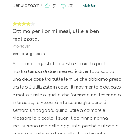
Behulpzaam?
Melden
(
0
)
(
0
)
4 van 5 sterren.
Ottima per i primi mesi, utile e ben
realizzata.
ProPlayer
een jaar geleden
Abbiamo acquistato questa sdraietta per la
nostra bimba di due mesi ed è diventata subito
una delle cose tra tutte le mille che abbiamo preso
tra le più utilizzate in casa. Il movimento è delicato
e molto simile a quello che faremmo noi tenendola
in braccio, la velocità 5 la sconsiglio perché
sembra un tagadà, quindi utile a calmare e
rilassare la piccola. I suoni tipo ninna nanna
inclusi sono una bella aggiunta perché aiutano a
creare un ambiente tranquillo. Lo schienale