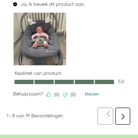
Ja, Ik beveel dit product aan.
Kwaliteit van product
Kwaliteit van product, 5.0 van 5
5.0
Behulpzaam?
Melden
(
0
)
(
0
)
Vorige
Beoo
1
–
8 van 19
Beoordelingen
Volgen
Beoord