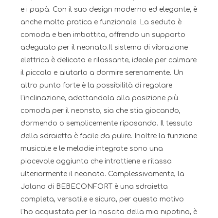
e i papà. Con il suo design moderno ed elegante, è
anche molto pratica e funzionale. La seduta è
comoda e ben imbottita, offrendo un supporto
adeguato per il neonato.Il sistema di vibrazione
elettrica è delicato e rilassante, ideale per calmare
il piccolo e aiutarlo a dormire serenamente. Un
altro punto forte è la possibilità di regolare
l'inclinazione, adattandola alla posizione più
comoda per il neonsto, sia che stia giocando,
dormendo o semplicemente riposando. Il tessuto
della sdraietta è facile da pulire. Inoltre la funzione
musicale e le melodie integrate sono una
piacevole aggiunta che intrattiene e rilassa
ulteriormente il neonato. Complessivamente, la
Jolana di BEBECONFORT è una sdraietta
completa, versatile e sicura, per questo motivo
l'ho acquistata per la nascita della mia nipotina, è