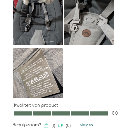
Kwaliteit van product
Kwaliteit van product, 5.0 van 5
5.0
Behulpzaam?
Melden
(
1
)
(
0
)