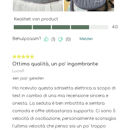
Kwaliteit van product
Kwaliteit van product, 4.0 van 5
4.0
Behulpzaam?
Melden
(
1
)
(
0
)
5 van 5 sterren.
Ottima qualità, un po' ingombrante
Lucia11
een jaar geleden
Ho ricevuto questa sdraietta elettrica a scopo di
test in cambio di una mia recensione sincera e
onesta. La seduta è ben imbottita e sembra
comoda e offre abbastanza supporto. Ci sono 5
velocità di oscillazione, personalmente sconsiglio
l'ultima velocità che penso sia un po’ troppo