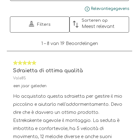
Gee
Relevantiegegevens
Sorteren op
Filters
Meest relevant
1
1
–
8 van 19
Beoordelingen
tot
8
van
5 van 5 sterren.
19
Beoordelingen.
Sdraietta di ottima qualità
Vale85
een jaar geleden
Ho acquistato questa sdraietta per gestire il mio
piccolino e aiutarlo nell'addormentamento. Devo
dire che è davvero un ottimo prodotto.
Estrekakente agevole il montaggio. La seduta è
imbottita e confortevole; ha 5 velocità di
movimento, 12 melodie diverse e anche suoni