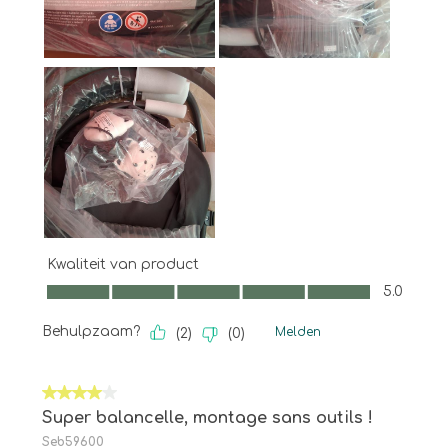
Kwaliteit van product
Kwaliteit van product, 5.0 van 5
5.0
Behulpzaam?
Melden
(
2
)
(
0
)
4 van 5 sterren.
Super balancelle, montage sans outils !
Seb59600