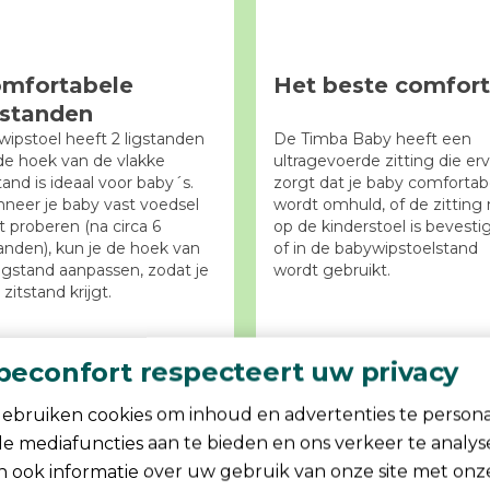
mfortabele
Het beste comfort
gstanden
wipstoel heeft 2 ligstanden
De Timba Baby heeft een
de hoek van de vlakke
ultragevoerde zitting die er
tand is ideaal voor baby´s.
zorgt dat je baby comfortab
neer je baby vast voedsel
wordt omhuld, of de zitting
t proberen (na circa 6
op de kinderstoel is bevesti
nden), kun je de hoek van
of in de babywipstoelstand
ligstand aanpassen, zodat je
wordt gebruikt.
zitstand krijgt.
beconfort respecteert uw privacy
ebruiken cookies om inhoud en advertenties te persona
ale mediafuncties aan te bieden en ons verkeer te analy
n ook informatie over uw gebruik van onze site met onz