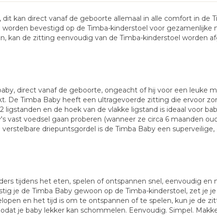
, dit kan direct vanaf de geboorte allemaal in alle comfort in d
an worden bevestigd op de Timba-kinderstoel voor gezamenlijke m
n, kan de zitting eenvoudig van de Timba-kinderstoel worden 
 baby, direct vanaf de geboorte, ongeacht of hij voor een leuke ma
. De Timba Baby heeft een ultragevoerde zitting die ervoor zorg
it 2 ligstanden en de hoek van de vlakke ligstand is ideaal voor
's vast voedsel gaan proberen (wanneer ze circa 6 maanden oud 
de verstelbare driepuntsgordel is de Timba Baby een superveilige
ders tijdens het eten, spelen of ontspannen snel, eenvoudig en 
tig je de Timba Baby gewoon op de Timba-kinderstoel, zet je je b
elopen en het tijd is om te ontspannen of te spelen, kun je de 
zodat je baby lekker kan schommelen. Eenvoudig. Simpel. Makkel