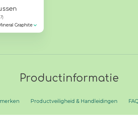
ussen
17)
Mineral Graphite
Productinformatie
merken
Productveiligheid & Handleidingen
FAQ