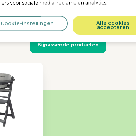
ers voor sociale media, reclame en analytics.
ak je Timba Baby compl
Alle cookies
Cookie-instellingen
accepteren
Bijpassende producten