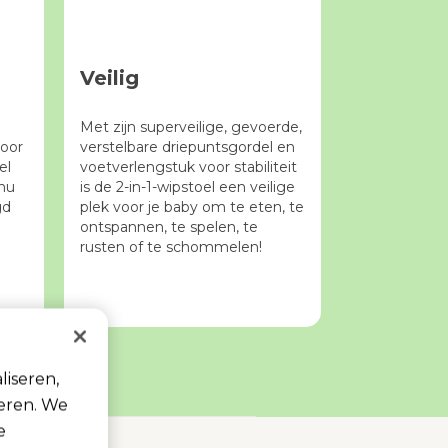
Veilig
Met zijn superveilige, gevoerde,
voor
verstelbare driepuntsgordel en
el
voetverlengstuk voor stabiliteit
 nu
is de 2-in-1-wipstoel een veilige
gd
plek voor je baby om te eten, te
ontspannen, te spelen, te
rusten of te schommelen!
liseren,
seren. We
e