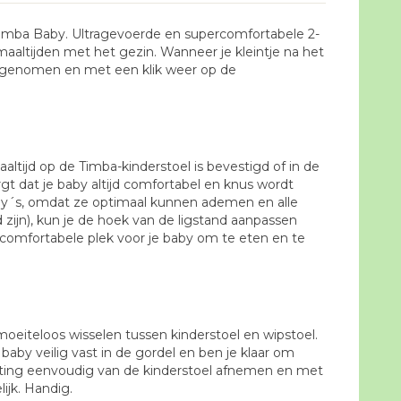
e Timba Baby. Ultragevoerde en supercomfortabele 2-
aaltijden met het gezin. Wanneer je kleintje na het
afgenomen en met een klik weer op de
altijd op de Timba-kinderstoel is bevestigd of in de
t dat je baby altijd comfortabel en knus wordt
 baby´s, omdat ze optimaal kunnen ademen en alle
zijn), kun je de hoek van de ligstand aanpassen
, comfortabele plek voor je baby om te eten en te
moeiteloos wisselen tussen kinderstoel en wipstoel.
aby veilig vast in de gordel en ben je klaar om
zitting eenvoudig van de kinderstoel afnemen en met
ijk. Handig.