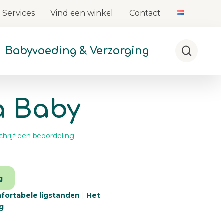
Services
Vind een winkel
Contact
Babyvoeding & Verzorging
Zoeken
a Baby
chrijf een beoordeling
waarde.
lfde
alink.
g
ortabele ligstanden
|
Het
ig