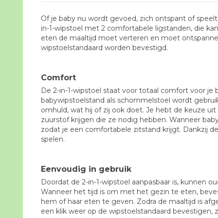
Of je baby nu wordt gevoed, zich ontspant of speelt
in-1-wipstoel met 2 comfortabele ligstanden, die k
eten de maaltijd moet verteren en moet ontspanne
wipstoelstandaard worden bevestigd.
Comfort
De 2-in-1-wipstoel staat voor totaal comfort voor je
babywipstoelstand als schommelstoel wordt gebruikt
omhuld, wat hij of zij ook doet. Je hebt de keuze u
zuurstof krijgen die ze nodig hebben. Wanneer baby
zodat je een comfortabele zitstand krijgt. Dankzij 
spelen.
Eenvoudig in gebruik
Doordat de 2-in-1-wipstoel aanpasbaar is, kunnen ou
Wanneer het tijd is om met het gezin te eten, beves
hem of haar eten te geven. Zodra de maaltijd is afg
een klik weer op de wipstoelstandaard bevestigen, 