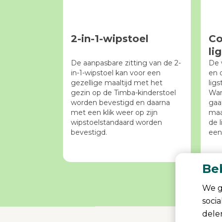
2-in-1-wipstoel
Co
li
De aanpasbare zitting van de 2-
De 
in-1-wipstoel kan voor een
en 
gezellige maaltijd met het
ligs
gezin op de Timba-kinderstoel
Wan
worden bevestigd en daarna
gaa
met een klik weer op zijn
maa
wipstoelstandaard worden
de 
bevestigd.
een 
Be
We g
soci
dele