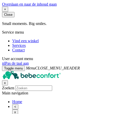
Overslaan en naar de inhoud gaan
×
Close
Small moments. Big smiles.
Service menu
Vind een winkel
Services
Contact
User account menu
nl
Pas de taal aan
Menu
CLOSE_MENU_HEADER
Toggle menu
x
Zoeken
Main navigation
Home
<
x