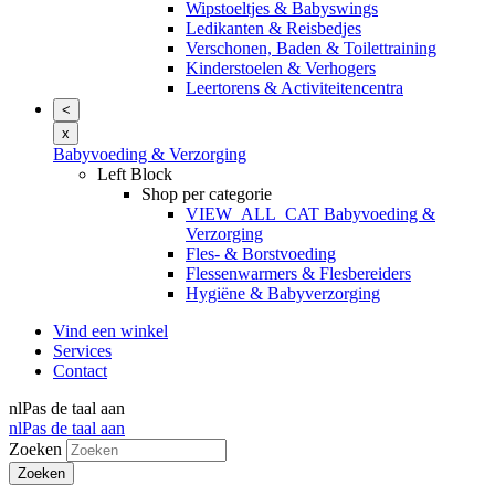
Wipstoeltjes & Babyswings
Ledikanten & Reisbedjes
Verschonen, Baden & Toilettraining
Kinderstoelen & Verhogers
Leertorens & Activiteitencentra
<
x
Babyvoeding & Verzorging
Left Block
Shop per categorie
VIEW_ALL_CAT Babyvoeding &
Verzorging
Fles- & Borstvoeding
Flessenwarmers & Flesbereiders
Hygiëne & Babyverzorging
Vind een winkel
Services
Contact
nl
Pas de taal aan
nl
Pas de taal aan
Zoeken