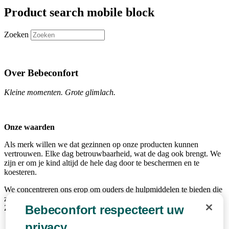
Product search mobile block
Zoeken
Over Bebeconfort
Kleine momenten. Grote glimlach.
Onze waarden
Als merk willen we dat gezinnen op onze producten kunnen
vertrouwen. Elke dag betrouwbaarheid, wat de dag ook brengt. We
zijn er om je kind altijd de hele dag door te beschermen en te
koesteren.
We concentreren ons erop om ouders de hulpmiddelen te bieden die
ze nodig hebben, zonder hen lastig te vallen met onnodig jargon.
Bebeconfort respecteert uw
Zodat ze altijd gereed zijn voor speeltijd.
privacy