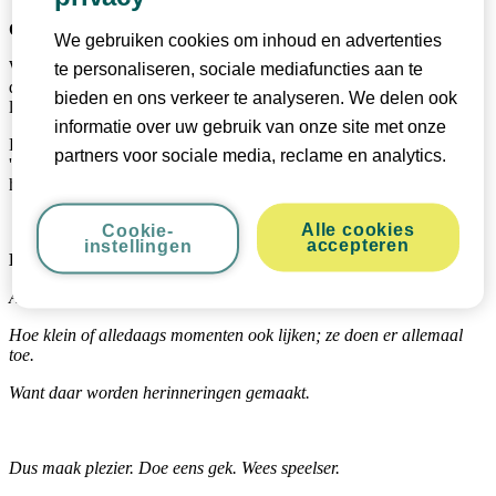
Onze missie
We gebruiken cookies om inhoud en advertenties
We zijn er om gezinnen te helpen om elk moment dat samen wordt
te personaliseren, sociale mediafuncties aan te
doorgebracht zo leuk mogelijk te maken. Wij vinden dat gezinstijd
bieden en ons verkeer te analyseren. We delen ook
leuk moet zijn.
informatie over uw gebruik van onze site met onze
Daarom bieden we een breed scala aan betrouwbare producten die
partners voor sociale media, reclame en analytics.
'gewoon werken', zodat gezinnen eenvoudig kunnen genieten van
het leven met al zijn leuke kleine dagelijkse verrassingen.
Alle cookies
Cookie-
accepteren
instellingen
Het verhaal van ons merk
Als gezin telt elk moment samen.
Hoe klein of alledaags momenten ook lijken; ze doen er allemaal
toe.
Want daar worden herinneringen gemaakt.
Dus maak plezier. Doe eens gek. Wees speelser.