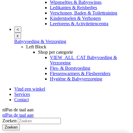
Wipstoeltjes & Babyswings
Ledikanten & Reisbedjes
Verschonen, Baden & Toilettraining
Kinderstoelen & Verhogers
Leertorens & Activiteitencentra
<
x
Babyvoeding & Verzorging
Left Block
Shop per categorie
VIEW_ALL_CAT Babyvoeding &
Verzorging
Fles- & Borstvoeding
Flessenwarmers & Flesbereiders
Hygiëne & Babyverzorging
Vind een winkel
Services
Contact
nl
Pas de taal aan
nl
Pas de taal aan
Zoeken