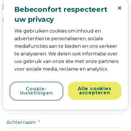
Product search mobile block
Bebeconfort respecteert
uw privacy
Zoeken
We gebruiken cookies om inhoud en
advertenties te personaliseren, sociale
Contact
mediafuncties aan te bieden en ons verkeer
te analyseren. We delen ook informatie over
Bij Bebeconfort helpen we je graag en moedigen we je
uw gebruik van onze site met onze partners
aan om contact met ons op te nemen. Gebruik
voor sociale media, reclame en analytics.
gewoon het contactformulier hieronder.
Alle cookies
Cookie-
accepteren
instellingen
Voornaam
Achternaam