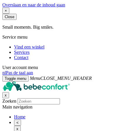
Overslaan en naar de inhoud gaan
×
Close
Small moments. Big smiles.
Service menu
Vind een winkel
Services
Contact
User account menu
nl
Pas de taal aan
Menu
CLOSE_MENU_HEADER
Toggle menu
x
Zoeken
Main navigation
Home
<
x