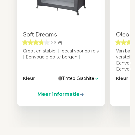
Soft Dreams
Olea
3.8
(9)
Groot en stabiel
|
Ideaal voor op reis
Van baby
|
Eenvoudig op te bergen
|
verstelb
Eenvoud
Eenvoudi
Kleur
Tinted Graphite
Kleur
Meer informatie
M