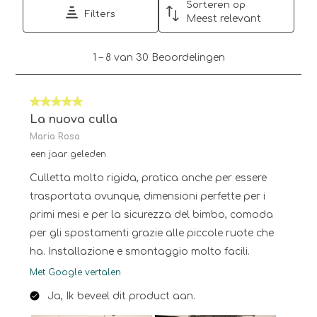
Sorteren op
Filters
Meest relevant
1
1
–
8 van 30
Beoordelingen
tot
8
van
5 van 5 sterren.
30
Beoordelingen.
La nuova culla
Maria Rosa
een jaar geleden
Culletta molto rigida, pratica anche per essere
trasportata ovunque, dimensioni perfette per i
primi mesi e per la sicurezza del bimbo, comoda
per gli spostamenti grazie alle piccole ruote che
ha. Installazione e smontaggio molto facili.
Met Google vertalen
Ja, Ik beveel dit product aan.