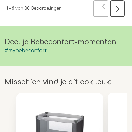
Vorige
Beoo
1
–
8 van 30
Beoordelingen
Volgen
Beoord
Deel je Bebeconfort-momenten
#mybebeconfort
Misschien vind je dit ook leuk: