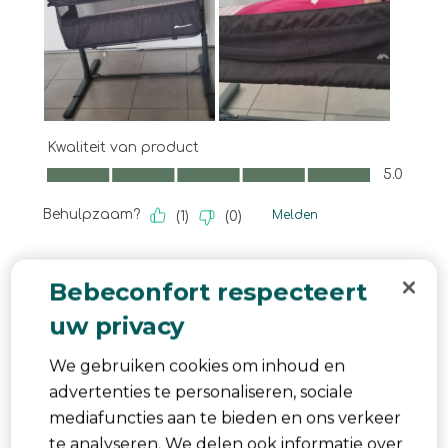
Kwaliteit van product
Kwaliteit van product, 5.0 van 5
5.0
Behulpzaam?
Melden
(
1
)
(
0
)
5 van 5 sterren.
Bebeconfort respecteert
Perfetta combinazione tra praticità e
uw privacy
comfort
antonella.molaro
We gebruiken cookies om inhoud en
een jaar geleden
advertenties te personaliseren, sociale
Ho acquistato il Bebeconfort Zina 2-in-1 per la mia
mediafuncties aan te bieden en ons verkeer
nipotina e ne sono davvero entusiasta ,Il design in
te analyseren. We delen ook informatie over