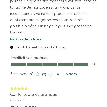
journée. La qualité des matériaux est excellente, et
la facilité de montage est un vrai plus. Je
recommande vivement ce produit, il facilite le
quotidien tout en garantissant un sommeil
paisible à bébé. On ne peut plus s’en passer on
l’adore !
Met Google vertalen
Ja, Ik beveel dit product aan.
Kwaliteit van product
Kwaliteit van product, 5.0 van 5
5.0
Behulpzaam?
Melden
(
0
)
(
0
)
5 van 5 sterren.
Confortable et pratique !
ramirami
een jaar geleden