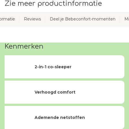
Zie meer productinformatie
ormatie
Reviews
Deel je Bebeconfort-momenten
Mi
Kenmerken
2-in-1 co-sleeper
Verhoogd comfort
Ademende netstoffen