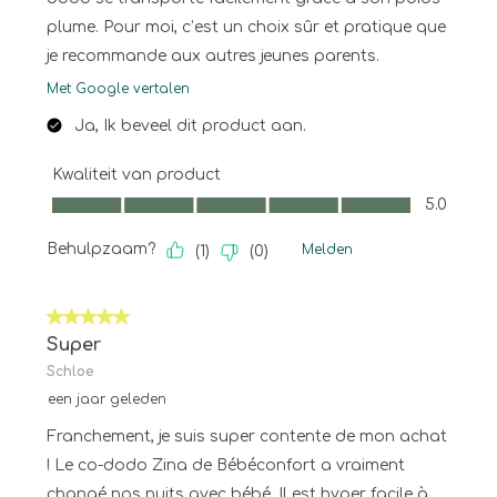
plume. Pour moi, c’est un choix sûr et pratique que
je recommande aux autres jeunes parents.
Met Google vertalen
Ja, Ik beveel dit product aan.
Kwaliteit van product
Kwaliteit van product, 5.0 van 5
5.0
Behulpzaam?
Melden
(
1
)
(
0
)
5 van 5 sterren.
Super
Schloe
een jaar geleden
Franchement, je suis super contente de mon achat
! Le co-dodo Zina de Bébéconfort a vraiment
changé nos nuits avec bébé. Il est hyper facile à