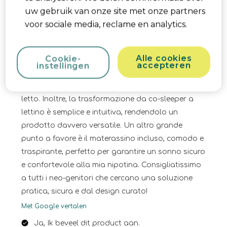
Mineral Grey è elegante e si adatta perfettamente
uw gebruik van onze site met onze partners
alla camera da letto. La funzione co-sleeper è
voor sociale media, reclame en analytics.
utilissima nei primi mesi per poter tenere il neonato
vicino durante la notte. La struttura è solida ma
Alle cookies
Cookie-
leggera, facile da spostare se necessario. Si
accepteren
instellingen
monta in pochissimo tempo, e le regolazioni in
altezza permettono di adattarlo perfettamente al
letto. Inoltre, la trasformazione da co-sleeper a
lettino è semplice e intuitiva, rendendolo un
prodotto davvero versatile. Un altro grande
punto a favore è il materassino incluso, comodo e
traspirante, perfetto per garantire un sonno sicuro
e confortevole alla mia nipotina. Consigliatissimo
a tutti i neo-genitori che cercano una soluzione
pratica, sicura e dal design curato!
Met Google vertalen
Ja, Ik beveel dit product aan.