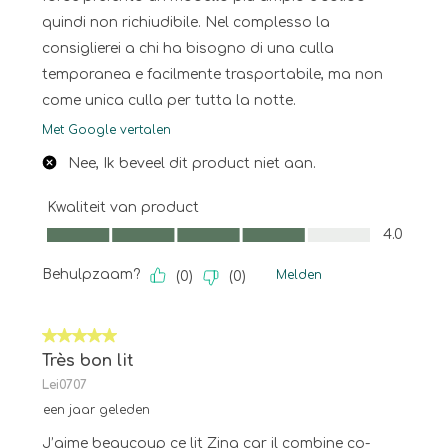
quindi non richiudibile. Nel complesso la
consiglierei a chi ha bisogno di una culla
temporanea e facilmente trasportabile, ma non
come unica culla per tutta la notte.
Met Google vertalen
Nee, Ik beveel dit product niet aan.
Kwaliteit van product
Kwaliteit van product, 4.0 van 5
4.0
Behulpzaam?
Melden
(
0
)
(
0
)
5 van 5 sterren.
Très bon lit
Lei0707
een jaar geleden
J’aime beaucoup ce lit Zina car il combine co-