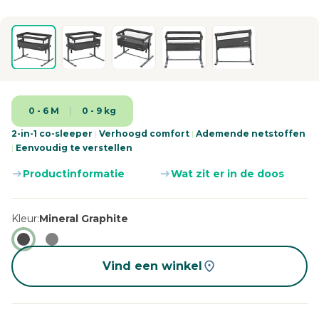
0 - 6 M
0 - 9 kg
2-in-1 co-sleeper
|
Verhoogd comfort
|
Ademende netstoffen
|
Eenvoudig te verstellen
Productinformatie
Wat zit er in de doos
Kleur
Mineral Graphite
Vind een winkel