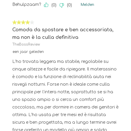
Behulpzaam?
Melden
(
0
)
(
0
)
4 van 5 sterren.
Comoda da spostare e ben accessoriata,
ma non è la culla definitiva
TheBossReview
een jaar geleden
L’ho trovata leggera ma stabile, regolabile su
cinque altezze e facile da ripiegare. Il materassino
è comodo e la funzione di reclinabilità aiuta nei
risvegli notturni. Forse non è ideale come culla
principale per l’intera notte, soprattutto se si ha
uno spazio ampio o si cerca un comfort più
coccoloso, ma per dormire in camera dei genitori è
ottima. L’ho usata per tre mesi ed è risultata
sicura e ben progettata, ma a lungo termine avrei
forse preferito un modello più ampio e solido