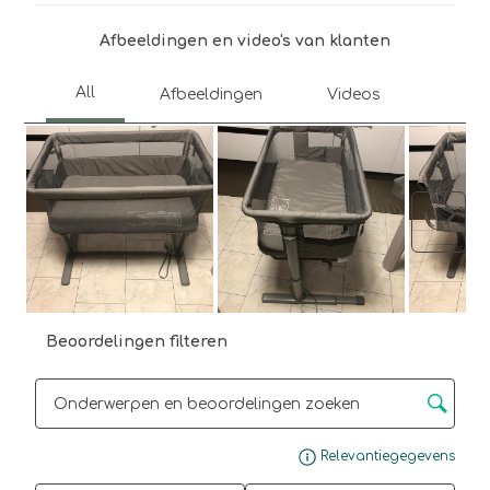
open
open
open
open
open
je
je
je
je
je
Afbeeldingen en video's van klanten
een
een
een
een
een
vragenformulier.
vragenformulier.
vragenformulier.
vragenformulier.
vragenformulier.
Volg
Beoordelingen filteren
Onderwerpen en beoordelingen zoeken per regio
Gee
Relevantiegegevens