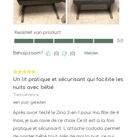
Kwaliteit van product
Kwaliteit van product, 5.0 van 5
5.0
Behulpzaam?
Melden
(
0
)
(
0
)
5 van 5 sterren.
Un lit pratique et sécurisant qui facilite les
nuits avec bébé
Tlemcenienne
een jaar geleden
Après avoir testé le Zina 2-en-1 pour ma fille de 4
mois, je suis ravie de ce choix Ce lit est à la fois
pratique et sécurisant. L’attache cododo permet
de garder bébé tout près de moi la nuit, ce qui