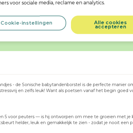
ers voor sociale media, reclame en analytics.
Productinformatie
Alle cookies
Cookie-instellingen
accepteren
merken
Productveiligheid & Handleidingen
Wat 
andjes - de Sonische babytandenborstel is de perfecte manier o
ressvrij en zelfs leuk! Want als poetsen vanaf het begin goed 
n 5 voor peuters — is hij ontworpen om mee te groeien met je k
sbeurt helder, leuk en gemakkelijk te zien - zodat je nooit een p