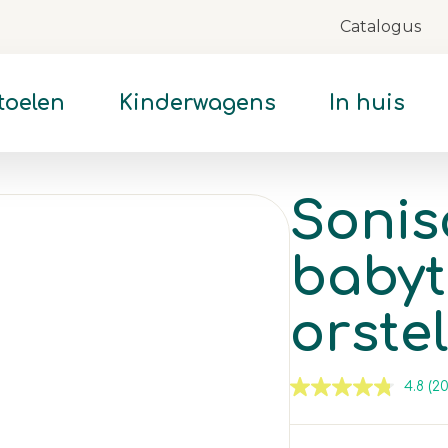
Catalogus
Skip
to
Content
toelen
Kinderwagens
In huis
Sonis
baby
orstel
4.8
(20
Le
2
be
De