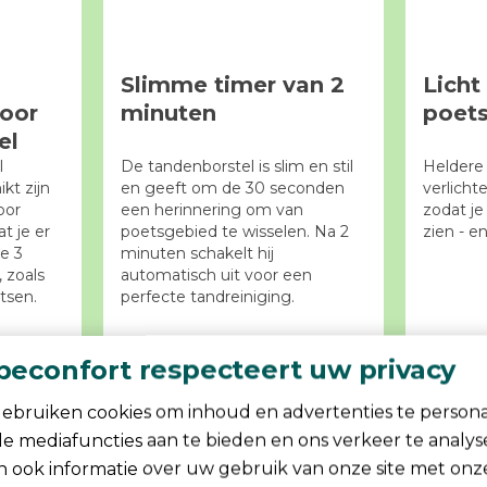
Slimme timer van 2
Licht
voor
minuten
poet
el
l
De tandenborstel is slim en stil
Heldere 
kt zijn
en geeft om de 30 seconden
verlicht
oor
een herinnering om van
zodat je
t je er
poetsgebied te wisselen. Na 2
zien - e
e 3
minuten schakelt hij
 zoals
automatisch uit voor een
tsen.
perfecte tandreiniging.
beconfort respecteert uw privacy
ebruiken cookies om inhoud en advertenties te persona
ale mediafuncties aan te bieden en ons verkeer te analy
n ook informatie over uw gebruik van onze site met onz