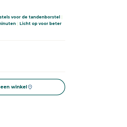
ginalink.
rstels voor de tandenborstel
|
 minuten
|
Licht op voor beter
 een winkel