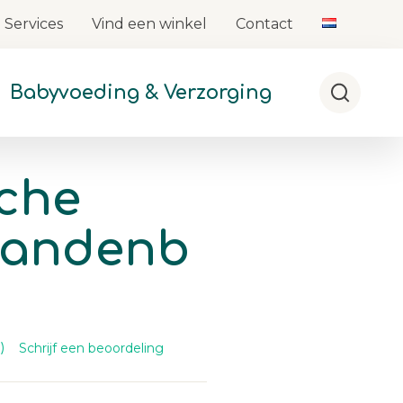
Services
Vind een winkel
Contact
Babyvoeding & Verzorging
Zoeken
che
tandenb
Schrijf een beoordeling
)
es
0
oordelingen.
zelfde