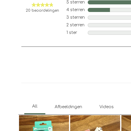
5 sterren
sterren
4 sterren
sterren
20 beoordelingen
3 sterren
sterren
2 sterren
sterren
1 ster
sterren