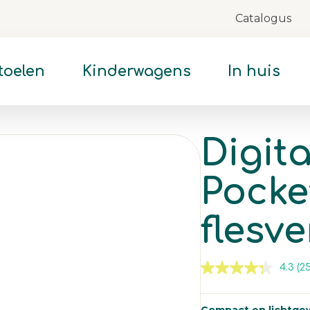
Catalogus
Skip
to
Content
toelen
Kinderwagens
In huis
Digita
Pocke
flesv
4.3
(25
Le
2
be
De