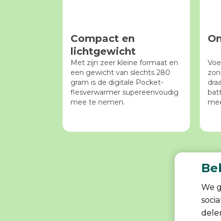
Compact en
On
lichtgewicht
Met zijn zeer kleine formaat en
Voe
een gewicht van slechts 280
zon
gram is de digitale Pocket-
dra
flesverwarmer supereenvoudig
bat
mee te nemen.
mee
Be
We g
soci
dele