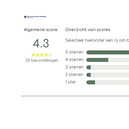
Algemene score
Overzicht van scores
4.3
Selecteer hieronder een rij om b
5 sterren
sterren
4 sterren
sterren
25 beoordelingen
3 sterren
sterren
2 sterren
sterren
1 ster
sterren