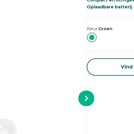
Compact en lichtge
pa
Oplaadbare batterij
Kleur
Groen
Vind