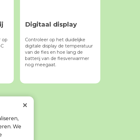
j
Digitaal display
r op
Controleer op het duidelijke
-C
digitale display de temperatuur
van de fles en hoe lang de
batterij van de flesverwarmer
nog meegaat.
liseren,
seren. We
e