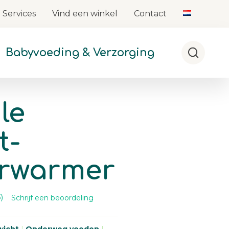
Services
Vind een winkel
Contact
Babyvoeding & Verzorging
Zoeken
le
t-
erwarmer
Schrijf een beoordeling
)
es
5
oordelingen.
zelfde