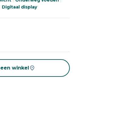
wicht
|
Onderweg voeden
|
ginalink.
|
Digitaal display
 een winkel