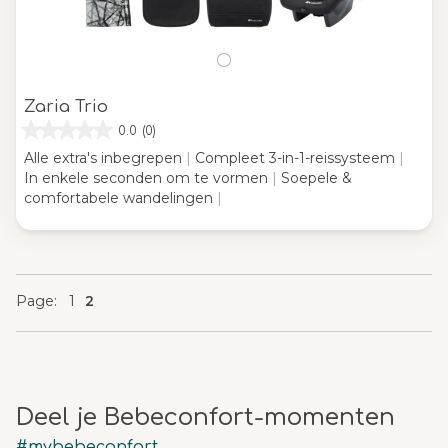
Zaria Trio
0.0
(0)
Alle extra's inbegrepen
|
Compleet 3-in-1-reissysteem
|
In enkele seconden om te vormen
|
Soepele &
comfortabele wandelingen
|
Page
Page
Page
You're currently reading page
Page
1
2
Deel je Bebeconfort-momenten
#mybebeconfort