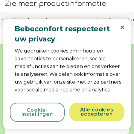
Zie meer productinformatie
en
Productinformatie
Reviews
Deel je Bebeconfort
Bebeconfort respecteert
uw privacy
Kenmerken
We gebruiken cookies om inhoud en
advertenties te personaliseren, sociale
mediafuncties aan te bieden en ons verkeer
Inclusief verschoonmatje
te analyseren. We delen ook informatie over
uw gebruik van onze site met onze partners
voor sociale media, reclame en analytics.
Eenvoudig schoon te maken
Alle cookies
Cookie-
accepteren
instellingen
Duurzaam gebouwd