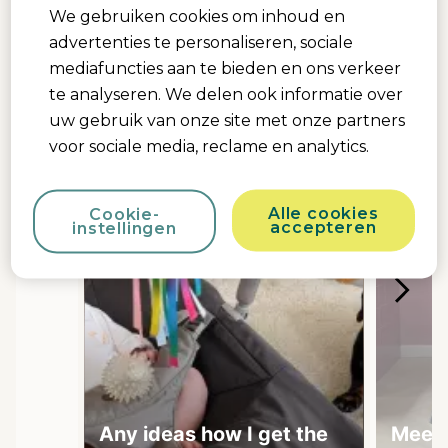
We gebruiken cookies om inhoud en
advertenties te personaliseren, sociale
Media Carousel
Carousel with product photos. Use the previous and next buttons 
mediafuncties aan te bieden en ons verkeer
te analyseren. We delen ook informatie over
uw gebruik van onze site met onze partners
voor sociale media, reclame en analytics.
Alle cookies
Cookie-
accepteren
instellingen
Any ideas how I get the
Meely