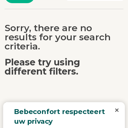
Sorry, there are no
results for your search
criteria.
Please try using
different filters.
Deel je Bebeconfort-momenten
Bebeconfort respecteert
#mybebeconfort
uw privacy
Upload Yours Here