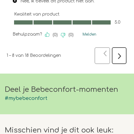
Nee, Ik beveel dit product niet aan.
Kwaliteit van product
Kwaliteit van product, 5.0 van 5
5.0
Behulpzaam?
Melden
(
0
)
(
0
)
Vorige
Beoo
1
–
8 van 18
Beoordelingen
Volgen
Beoord
Deel je Bebeconfort-momenten
#mybebeconfort
Misschien vind je dit ook leuk: