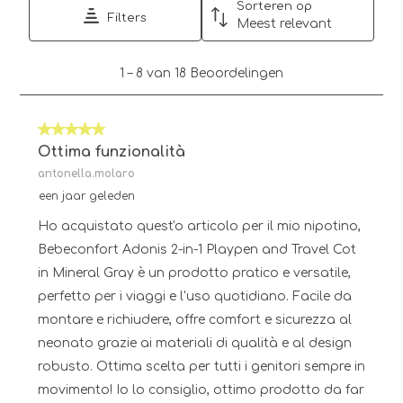
Sorteren op
Filters
Meest relevant
1
1
–
8 van 18
Beoordelingen
tot
8
van
5 van 5 sterren.
18
Beoordelingen.
Ottima funzionalità
antonella.molaro
een jaar geleden
Ho acquistato quest'o articolo per il mio nipotino,
Bebeconfort Adonis 2-in-1 Playpen and Travel Cot
in Mineral Gray è un prodotto pratico e versatile,
perfetto per i viaggi e l'uso quotidiano. Facile da
montare e richiudere, offre comfort e sicurezza al
neonato grazie ai materiali di qualità e al design
robusto. Ottima scelta per tutti i genitori sempre in
movimento! Io lo consiglio, ottimo prodotto da far