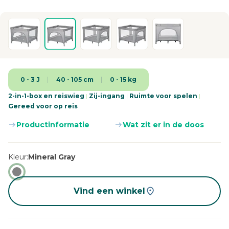
0 - 3 J
40 - 105 cm
0 - 15 kg
2-in-1-box en reiswieg
|
Zij-ingang
|
Ruimte voor spelen
|
Gereed voor op reis
Productinformatie
Wat zit er in de doos
Kleur
Mineral Gray
Vind een winkel