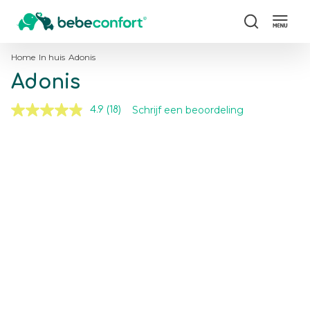
Zoeken
Home
In huis
Adonis
Adonis
Schrijf een beoordeling
4.9
(18)
Lees
18
beoordelingen.
Skip
Skip
Dezelfde
to
to
paginalink.
the
the
end
beginning
of
of
the
the
images
images
gallery
gallery