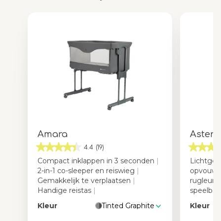
Amara
Aster
4.4
(19)
Compact inklappen in 3 seconden
|
Lichtgewi
2-in-1 co-sleeper en reiswieg
|
opvouwb
Gemakkelijk te verplaatsen
|
rugleun
Handige reistas
|
speelbo
Kleur
Tinted Graphite
Kleur