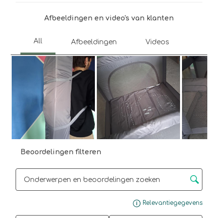
open
open
open
open
open
je
je
je
je
je
Afbeeldingen en video's van klanten
een
een
een
een
een
vragenformulier.
vragenformulier.
vragenformulier.
vragenformulier.
vragenformulier.
Volg
Beoordelingen filteren
Onderwerpen en beoordelingen zoeken per regio
Gee
Relevantiegegevens