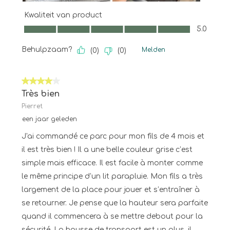
Kwaliteit van product
Kwaliteit van product, 5.0 van 5
5.0
Behulpzaam?
Melden
(
0
)
(
0
)
4 van 5 sterren.
Très bien
Pierret
een jaar geleden
J'ai commandé ce parc pour mon fils de 4 mois et
il est très bien ! Il a une belle couleur grise c’est
simple mais efficace. Il est facile à monter comme
le même principe d’un lit parapluie. Mon fils a très
largement de la place pour jouer et s’entraîner à
se retourner. Je pense que la hauteur sera parfaite
quand il commencera à se mettre debout pour la
sécurité. La housse de transport est un plus, il