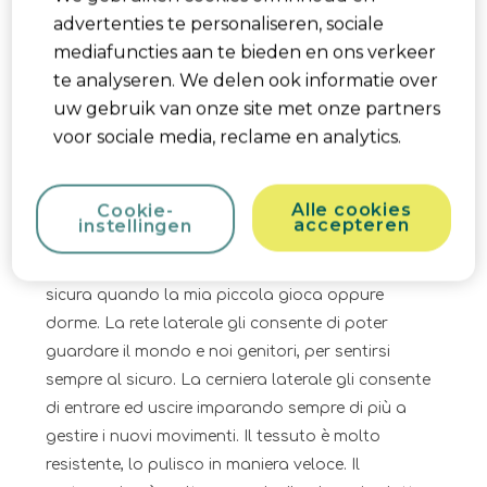
advertenties te personaliseren, sociale
5 van 5 sterren.
mediafuncties aan te bieden en ons verkeer
Comodità e sicurezza
te analyseren. We delen ook informatie over
Raffazzurra
uw gebruik van onze site met onze partners
een jaar geleden
voor sociale media, reclame en analytics.
Il mio bebè ci passa tantissimo tempo a giocare.
Della misura giusta, si chiude facilmente, occupa
Alle cookies
Cookie-
poco spazio. Il bagagliaio della mia auto è
accepteren
instellingen
piccolo, riesco a trasportarla in maniera
semplicissima. È molto robusta, mi sento molto
sicura quando la mia piccola gioca oppure
dorme. La rete laterale gli consente di poter
guardare il mondo e noi genitori, per sentirsi
sempre al sicuro. La cerniera laterale gli consente
di entrare ed uscire imparando sempre di più a
gestire i nuovi movimenti. Il tessuto è molto
resistente, lo pulisco in maniera veloce. Il