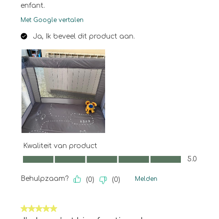
enfant.
Met Google vertalen
Ja, Ik beveel dit product aan.
Kwaliteit van product
Kwaliteit van product, 5.0 van 5
5.0
Behulpzaam?
Melden
(
0
)
(
0
)
5 van 5 sterren.