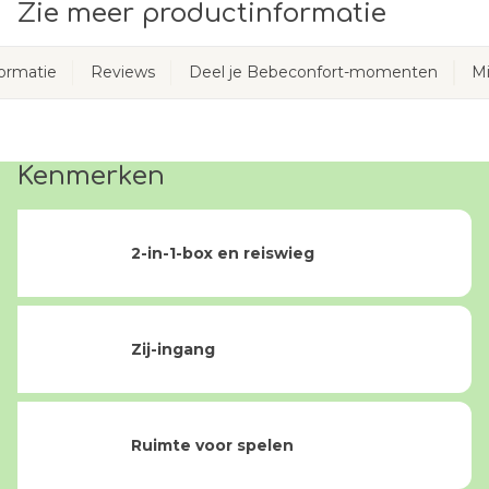
Zie meer productinformatie
ormatie
Reviews
Deel je Bebeconfort-momenten
Mi
Kenmerken
2-in-1-box en reiswieg
Zij-ingang
Ruimte voor spelen