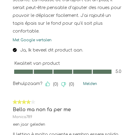
serait peut-être pensable d’ajouter des roues pour
pouvoir le déplacer facilement. J’ai rajouté un
tapis épais sur le fond pour qu’il soit plus
confortable.
Met Google vertalen
Ja, Ik beveel dit product aan.
Kwaliteit van product
Kwaliteit van product, 5.0 van 5
5.0
Behulpzaam?
Melden
(
0
)
(
0
)
4 van 5 sterren.
Bello ma non fa per me
Monica789
een jaar geleden
Il lettino è molto capiente e sembra essere solido