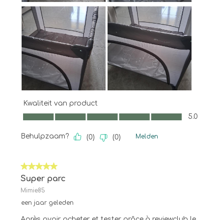
Kwaliteit van product
Kwaliteit van product, 5.0 van 5
5.0
Behulpzaam?
Melden
(
0
)
(
0
)
5 van 5 sterren.
Super parc
Mimie85
een jaar geleden
Après avoir acheter et tester grâce à reviewclub le