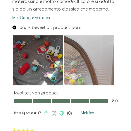
materassino è molto comodo. Il colore si adatta
sia ad un arredamento classico che moderno.
Met Google vertalen
Ja, Ik beveel dit product aan.
Kwaliteit van product
Kwaliteit van product, 5.0 van 5
5.0
Behulpzaam?
Melden
(
0
)
(
0
)