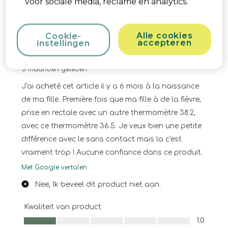
voor sociale media, reclame en analytics.
tot
3
van
1 van 5 sterren.
3
Alle cookies
Cookie-
accepteren
instellingen
Beoordelingen.
Aucune confiance dans la mesure.
G.Beneux
5 maanden geleden
J'ai acheté cet article il y a 6 mois à la naissance
de ma fille. Première fois que ma fille à de la fièvre,
prise en rectale avec un autre thermomètre 38.2,
avec ce thermomètre 36.5. Je veux bien une petite
différence avec le sans contact mais la c'est
vraiment trop ! Aucune confiance dans ce produit.
Met Google vertalen
Nee, Ik beveel dit product niet aan.
Kwaliteit van product
Kwaliteit van product, 1.0 van 5
1.0