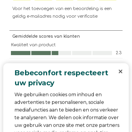
Selecteer
Selecteer
Selecteer
Selecteer
Selecteer
om
om
om
om
om
Voor het toevoegen van een beoordeling is een
het
het
het
het
het
geldig e-mailadres nodig voor verificatie
artikel
artikel
artikel
artikel
artikel
te
te
te
te
te
beoordelen
beoordelen
beoordelen
beoordelen
beoordelen
Gemiddelde scores van klanten
met
met
met
met
met
1
2
3
4
5
Kwaliteit van product
ster.
sterren.
sterren.
sterren.
sterren.
Kwaliteit van product, 2.3 van 5
2.3
Hiermee
Hiermee
Hiermee
Hiermee
Hiermee
open
open
open
open
open
je
je
je
je
je
Beoordelingen filteren
Bebeconfort respecteert
een
een
een
een
een
vragenformulier.
vragenformulier.
vragenformulier.
vragenformulier.
vragenformulier.
Onderwerpen en beoordelingen zoeken per regio
uw privacy
We gebruiken cookies om inhoud en
Gee
Relevantiegegevens
advertenties te personaliseren, sociale
mediafuncties aan te bieden en ons verkeer
Sorteren op
Filters
Meest relevant
te analyseren. We delen ook informatie over
uw gebruik van onze site met onze partners
1
1
–
3 van 3
Beoordelingen