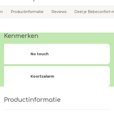
en
Productinformatie
Reviews
Deel je Bebeconfort
Kenmerken
No touch
Koortsalarm
Productinformatie