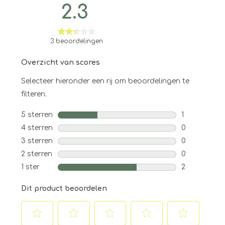
2.3
3 beoordelingen
Overzicht van scores
Selecteer hieronder een rij om beoordelingen te
filteren.
5 sterren
sterren
1
1 beoordelin
4 sterren
sterren
0
0 beoordeli
3 sterren
sterren
0
0 beoordeli
2 sterren
sterren
0
0 beoordelin
1 ster
sterren
2
2 beoordelin
Dit product beoordelen