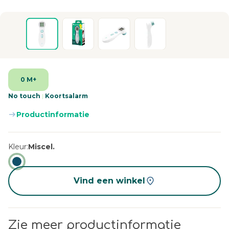
0 M+
No touch
|
Koortsalarm
Productinformatie
Kleur
Miscel.
Vind een winkel
Zie meer productinformatie