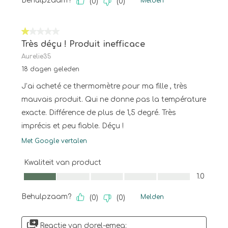
Behulpzaam?
Melden
(
0
)
(
0
)
1 van 5 sterren.
Très déçu ! Produit inefficace
Aurelie35
18 dagen geleden
J’ai acheté ce thermomètre pour ma fille , très
mauvais produit. Qui ne donne pas la température
exacte. Différence de plus de 1,5 degré. Très
imprécis et peu fiable. Déçu !
Met Google vertalen
Kwaliteit van product
Kwaliteit van product, 1.0 van 5
1.0
Behulpzaam?
Melden
(
0
)
(
0
)
Reactie van dorel-emea: