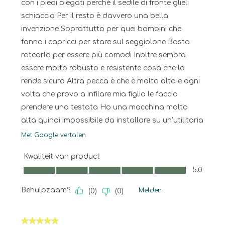
con i piedi piegati perché il sedile di fronte glieli
schiaccia Per il resto è davvero una bella
invenzione Soprattutto per quei bambini che
fanno i capricci per stare sul seggiolone Basta
rotearlo per essere più comodi Inoltre sembra
essere molto robusto e resistente cosa che lo
rende sicuro Altra pecca è che è molto alto e ogni
volta che provo a infilare mia figlia le faccio
prendere una testata Ho una macchina molto
alta quindi impossibile da installare su un’utilitaria
Met Google vertalen
Kwaliteit van product
Kwaliteit van product, 5.0 van 5
5.0
Behulpzaam?
Melden
(
0
)
(
0
)
5 van 5 sterren.