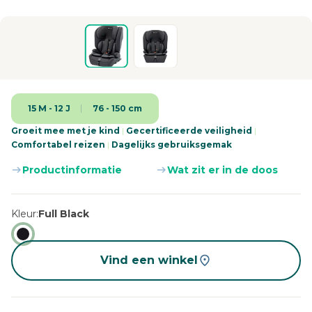
15 M - 12 J
76 - 150 cm
Groeit mee met je kind
|
Gecertificeerde veiligheid
|
Comfortabel reizen
|
Dagelijks gebruiksgemak
Productinformatie
Wat zit er in de doos
Kleur
Full Black
Vind een winkel