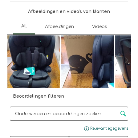
open
open
open
open
open
je
je
je
je
je
Afbeeldingen en video's van klanten
een
een
een
een
een
vragenformulier.
vragenformulier.
vragenformulier.
vragenformulier.
vragenformulier.
Volg
Beoordelingen filteren
Onderwerpen en beoordelingen zoeken per regio
Gee
Relevantiegegevens