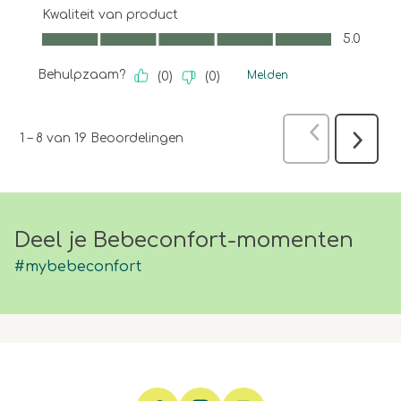
Kwaliteit van product
Kwaliteit van product, 5.0 van 5
5.0
Behulpzaam?
Melden
(
0
)
(
0
)
Vorige
Beoo
1
–
8 van 19
Beoordelingen
Volgen
Beoord
Deel je Bebeconfort-momenten
#mybebeconfort