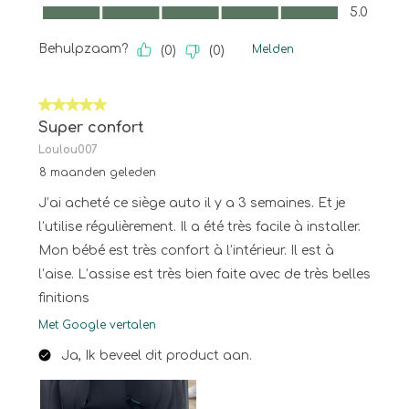
Kwaliteit van product, 5.0 van 5
5.0
Behulpzaam?
Melden
(
0
)
(
0
)
5 van 5 sterren.
Super confort
Loulou007
8 maanden geleden
J’ai acheté ce siège auto il y a 3 semaines. Et je
l’utilise régulièrement. Il a été très facile à installer.
Mon bébé est très confort à l’intérieur. Il est à
l’aise. L’assise est très bien faite avec de très belles
finitions
Met Google vertalen
Ja, Ik beveel dit product aan.