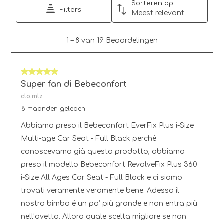
Sorteren op
Filters
Meest relevant
1
1
–
8 van 19
Beoordelingen
tot
8
van
5 van 5 sterren.
19
Beoordelingen.
Super fan di Bebeconfort
clo.mlz
8 maanden geleden
Abbiamo preso il Bebeconfort EverFix Plus i-Size
Multi-age Car Seat - Full Black perché
conoscevamo già questo prodotto, abbiamo
preso il modello Bebeconfort RevolveFix Plus 360
i-Size All Ages Car Seat - Full Black e ci siamo
trovati veramente veramente bene. Adesso il
nostro bimbo é un po’ più grande e non entra più
nell’ovetto. Allora quale scelta migliore se non