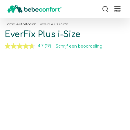
Zoeken
Home
Autostoelen
EverFix Plus i-Size
EverFix Plus i-Size
Schrijf een beoordeling
4.7
(19)
Lees
19
beoordelingen.
Skip
Skip
Dezelfde
to
to
paginalink.
the
the
end
beginning
of
of
the
the
images
images
gallery
gallery