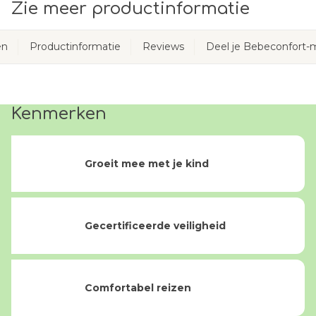
Zie meer productinformatie
en
Productinformatie
Reviews
Deel je Bebeconfort
Kenmerken
Groeit mee met je kind
Gecertificeerde veiligheid
Comfortabel reizen