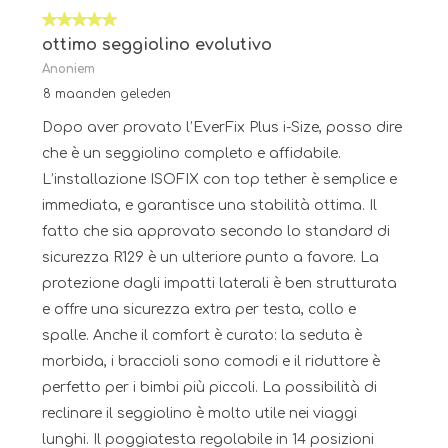
5 van 5 sterren.
ottimo seggiolino evolutivo
Anoniem
8 maanden geleden
Dopo aver provato l’EverFix Plus i-Size, posso dire
che è un seggiolino completo e affidabile.
L’installazione ISOFIX con top tether è semplice e
immediata, e garantisce una stabilità ottima. Il
fatto che sia approvato secondo lo standard di
sicurezza R129 è un ulteriore punto a favore. La
protezione dagli impatti laterali è ben strutturata
e offre una sicurezza extra per testa, collo e
spalle. Anche il comfort è curato: la seduta è
morbida, i braccioli sono comodi e il riduttore è
perfetto per i bimbi più piccoli. La possibilità di
reclinare il seggiolino è molto utile nei viaggi
lunghi. Il poggiatesta regolabile in 14 posizioni