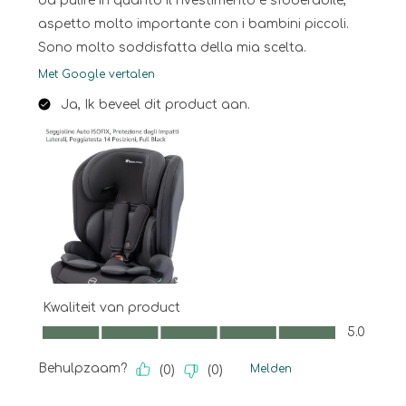
da pulire in quanto il rivestimento è sfoderabile,
aspetto molto importante con i bambini piccoli.
Sono molto soddisfatta della mia scelta.
Met Google vertalen
Ja, Ik beveel dit product aan.
Kwaliteit van product
Kwaliteit van product, 5.0 van 5
5.0
Behulpzaam?
Melden
(
0
)
(
0
)