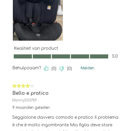
Kwaliteit van product
Kwaliteit van product, 5.0 van 5
5.0
Behulpzaam?
Melden
(
0
)
(
0
)
4 van 5 sterren.
Bello e pratico
Monny300789
9 maanden geleden
Seggiolone davvero comodo e pratico Il problema
è che è molto ingombrante Mia figlia deve stare