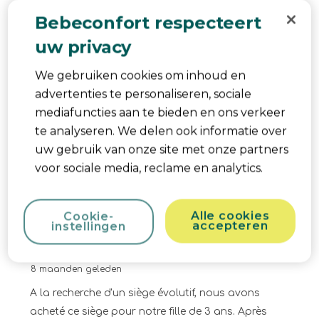
Bebeconfort respecteert
uw privacy
We gebruiken cookies om inhoud en
advertenties te personaliseren, sociale
mediafuncties aan te bieden en ons verkeer
Kwaliteit van product
te analyseren. We delen ook informatie over
Kwaliteit van product, 5.0 van 5
5.0
uw gebruik van onze site met onze partners
voor sociale media, reclame en analytics.
Behulpzaam?
Melden
(
2
)
(
0
)
Alle cookies
Cookie-
4 van 5 sterren.
accepteren
instellingen
Un bon siège
CFLDécouvertes
8 maanden geleden
A la recherche d'un siège évolutif, nous avons
acheté ce siège pour notre fille de 3 ans. Après