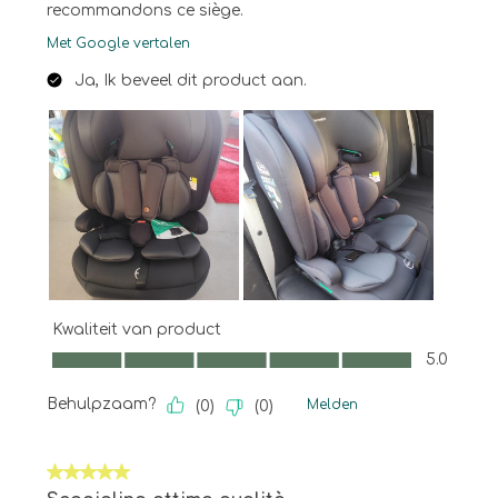
recommandons ce siège.
Met Google vertalen
Ja, Ik beveel dit product aan.
Kwaliteit van product
Kwaliteit van product, 5.0 van 5
5.0
Behulpzaam?
Melden
(
0
)
(
0
)
5 van 5 sterren.